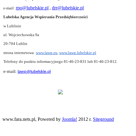
rpo@lubelskie.pl
,
drr@lubelskie.pl
e-mail:
Lubelska Agencja Wspierania Przedsiębiorczości
w Lublinie
ul. Wojciechowska 9a
20-704 Lublin
strona internetowa:
www.lawp.eu
,
www.lawp.lubelskie.pl
Telefony do punktu informacyjnego 81-46-23-831 lub 81-46-23-812.
e-mail:
lawp@lubelskie.pl
www.fara.nets.pl, Powered by
Joomla!
2012 r.
Siteground