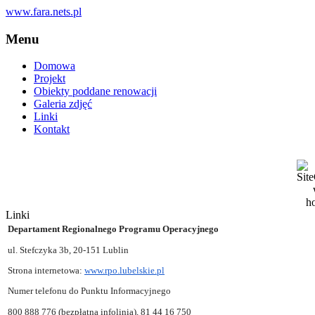
www.fara.nets.pl
Menu
Domowa
Projekt
Obiekty poddane renowacji
Galeria zdjęć
Linki
Kontakt
Linki
Departament Regionalnego Programu Operacyjnego
ul. Stefczyka 3b, 20-151 Lublin
Strona internetowa:
www.rpo.lubelskie.pl
Numer telefonu do Punktu Informacyjnego
800 888 776 (bezpłatna infolinia), 81 44 16 750