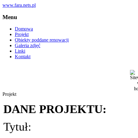
www.fara.nets.pl
Menu
Domowa
Projekt
Obiekty poddane renowacji
Galeria zdjęć
Linki
Kontakt
Projekt
DANE PROJEKTU:
Tytuł: